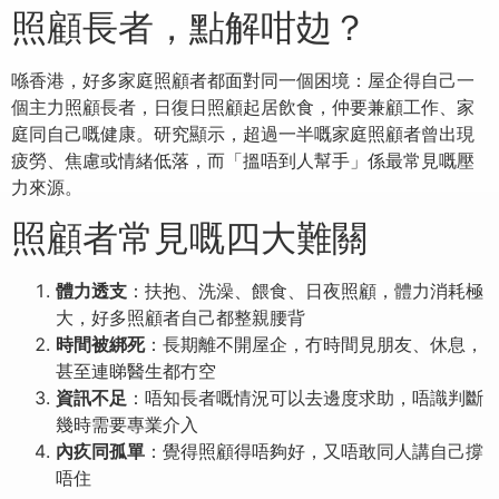
照顧長者，點解咁攰？
喺香港，好多家庭照顧者都面對同一個困境：屋企得自己一
個主力照顧長者，日復日照顧起居飲食，仲要兼顧工作、家
庭同自己嘅健康。研究顯示，超過一半嘅家庭照顧者曾出現
疲勞、焦慮或情緒低落，而「搵唔到人幫手」係最常見嘅壓
力來源。
照顧者常見嘅四大難關
體力透支
：扶抱、洗澡、餵食、日夜照顧，體力消耗極
大，好多照顧者自己都整親腰背
時間被綁死
：長期離不開屋企，冇時間見朋友、休息，
甚至連睇醫生都冇空
資訊不足
：唔知長者嘅情況可以去邊度求助，唔識判斷
幾時需要專業介入
內疚同孤單
：覺得照顧得唔夠好，又唔敢同人講自己撐
唔住